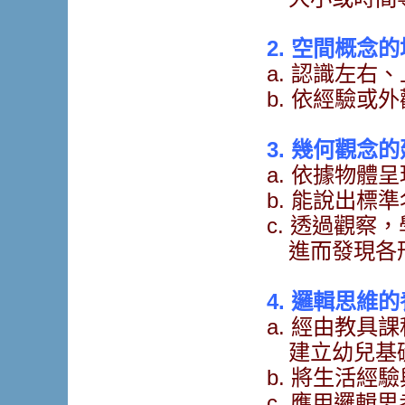
2. 空間概念
a. 認識左
b. 依經驗或
3. 幾何觀念
a. 依據物
b. 能說出標
c. 透過觀
進而發現各形
4. 邏輯思維
a. 經由教具
建立幼兒基
b. 將生活經
c. 應用邏輯