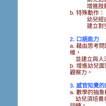
增進肢體動
b. 特殊動作：
幼兒經由翻
建立對空間
2. 口語能力
a. 藉由思考
維，
並建立與人
b. 增進幼兒
觀察力。
3. 感官知覺
a. 數學的抽
幼兒須培養
訓練。