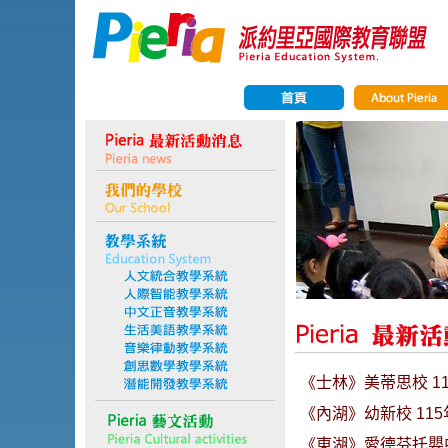
《士林》美蒂思校 11
《內湖》幼新校 115
《東湖》愛德芬托嬰中