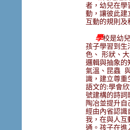
者，幼兒在學
動，讓彼此建
互動的規則及
學
校是幼
孩子學習到生
色、
形狀、大
邏輯與抽象的
氣溫、昆蟲
識，建立尊重
語文的:學會
號建構的詩詞
陶冶並提升自
經由內省認識
我，在與人互
通。孩子在進