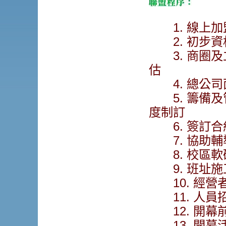
1. 線上加
2. 初步資
3. 商圈及
估
4. 總公司
5. 籌備及
度制訂
6. 簽訂合
7. 協助輔
8. 校區軟
9. 班址施
10. 經營
11. 人員
12. 開幕
13. 開幕