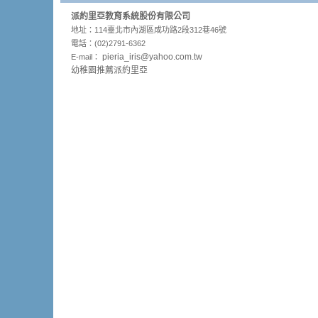
派約里亞教育系統股份有限公司
地址：114臺北市內湖區成功路2段312巷46號
電話：(02)2791-6362
pieria_
iris@yahoo.com.tw
E-mail：
幼稚園推薦派約里亞