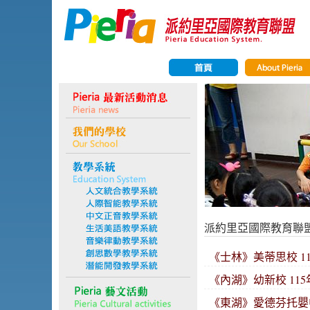
派約里亞國際教育聯
《士林》美蒂思校 11
《內湖》幼新校 115
《東湖》愛德芬托嬰中