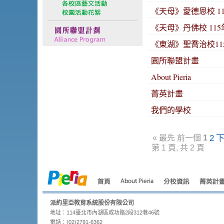
《天母》愛德恩校 11
《天母》丹佛校 115
《東湖》聖喬治校115
園所聯盟計畫
About Pieria
菁英計畫
我們的學校
2
«
最先
前一個
1
第 1 頁, 共 2 頁
派約里亞教育系統股份有限公司
地址：114臺北市內湖區成功路2段312巷46號
電話：(02)2791-6362